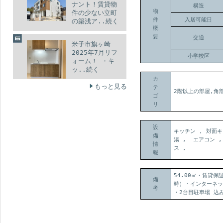
ナント！賃貸物
構造
物
件の少ない立町
件
入居可能日
の築浅ア..続く
概
要
交通
米子市旗ヶ崎
2025年7月リフ
小学校区
ォーム！ ・キ
ッ..続く
カ
もっと見る
テ
2階以上の部屋,角
ゴ
リ
設
キッチン , 対面キ
備
湯 , エアコン ,
情
ス ,
報
54.00㎡・賃貸保
備
時）・インターネッ
考
・2台目駐車場 込