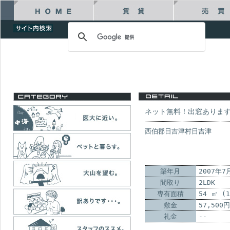
ネット無料！出窓ありま
西伯郡日吉津村日吉津
築年月
2007年7
間取り
2LDK
専有面積
54 ㎡ (
敷金
57,500円
礼金
--