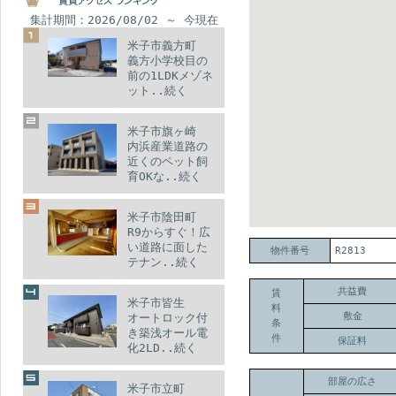
集計期間：2026/08/02 ～ 今現在
米子市義方町
義方小学校目の
前の1LDKメゾネ
ット..続く
米子市旗ヶ崎
内浜産業道路の
近くのペット飼
育OKな..続く
米子市陰田町
R9からすぐ！広
い道路に面した
物件番号
R2813
テナン..続く
共益費
賃
米子市皆生
料
敷金
オートロック付
条
き築浅オール電
件
保証料
化2LD..続く
部屋の広さ
米子市立町