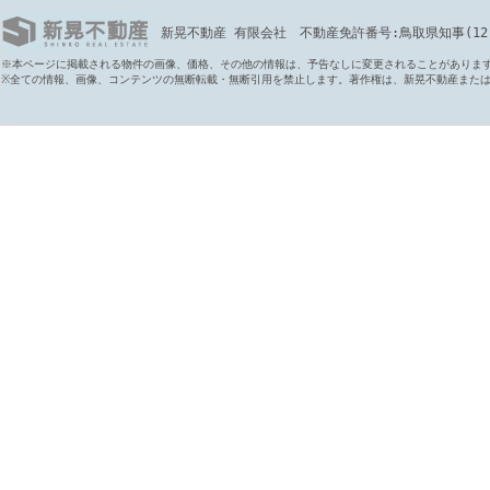
新晃不動産 有限会社 不動産免許番号:鳥取県知事(12)第6
※本ページに掲載される物件の画像、価格、その他の情報は、予告なしに変更されることがありま
※全ての情報、画像、コンテンツの無断転載・無断引用を禁止します。著作権は、新晃不動産また