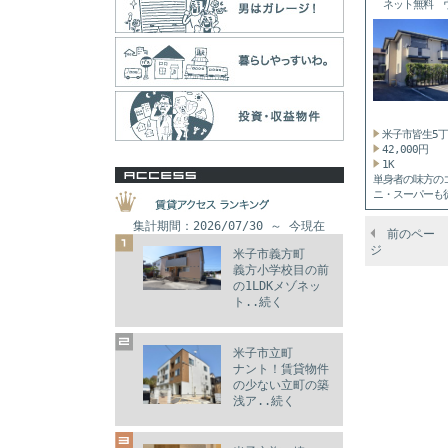
ネット無料 
ク...
米子市皆生5
42,000円
1K
単身者の味方の
ニ・スーパーも
内。 ...
集計期間：2026/07/30 ～ 今現在
前のペー
ジ
米子市義方町
義方小学校目の前
の1LDKメゾネッ
ト..続く
米子市立町
ナント！賃貸物件
の少ない立町の築
浅ア..続く