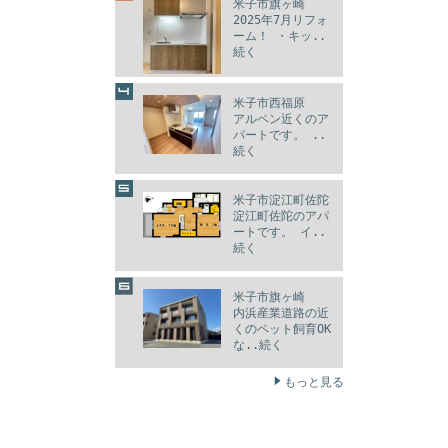
米子市旗ヶ崎
2025年7月リフォ
ーム！ ・キッ..
続く
米子市西福原
アルペン近くのア
パートです。 ..
続く
米子市淀江町佐陀
淀江町佐陀のアパ
ートです。 イ..
続く
米子市旗ヶ崎
内浜産業道路の近
くのペット飼育OK
な..続く
もっと見る