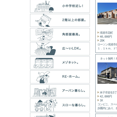
ゼ...
境港市花町
40,000円
2DK
ローソン境港市
１．１ｋｍ、ド
トアコスモ...
ネット無料！
の...
米子市皆生5
42,000円
1K
コンビニ、スー
歩圏内にあり、
手な方に...