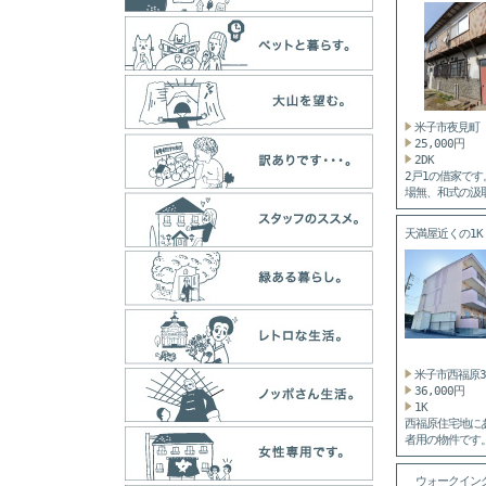
米子市夜見町
25,000円
2DK
2戸1の借家です
場無、和式の汲
レで...
天満屋近くの1K
米子市西福原
36,000円
1K
西福原住宅地に
者用の物件です
入...
ウォークイン