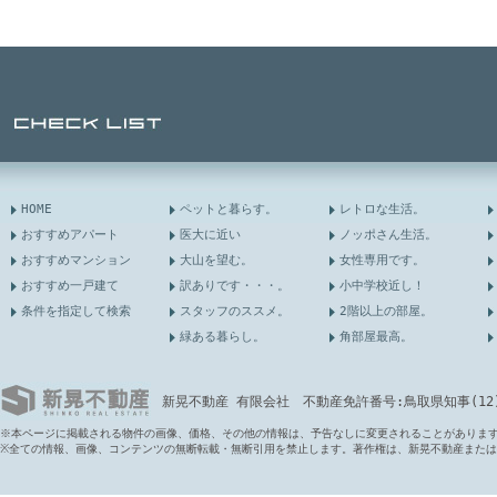
HOME
ペットと暮らす。
レトロな生活。
おすすめアパート
医大に近い
ノッポさん生活。
おすすめマンション
大山を望む。
女性専用です。
おすすめ一戸建て
訳ありです・・・。
小中学校近し！
条件を指定して検索
スタッフのススメ。
2階以上の部屋。
緑ある暮らし。
角部屋最高。
新晃不動産 有限会社 不動産免許番号:鳥取県知事(12)第6
※本ページに掲載される物件の画像、価格、その他の情報は、予告なしに変更されることがありま
※全ての情報、画像、コンテンツの無断転載・無断引用を禁止します。著作権は、新晃不動産また