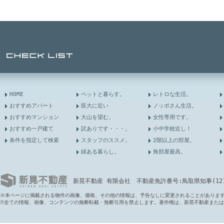
HOME
ペットと暮らす。
レトロな生活。
おすすめアパート
医大に近い
ノッポさん生活。
おすすめマンション
大山を望む。
女性専用です。
おすすめ一戸建て
訳ありです・・・。
小中学校近し！
条件を指定して検索
スタッフのススメ。
2階以上の部屋。
緑ある暮らし。
角部屋最高。
新晃不動産 有限会社 不動産免許番号:鳥取県知事(12)第6
※本ページに掲載される物件の画像、価格、その他の情報は、予告なしに変更されることがありま
※全ての情報、画像、コンテンツの無断転載・無断引用を禁止します。著作権は、新晃不動産また