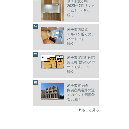
米子市旗ヶ崎
2025年7月リフォ
ーム！ ・キッ..
続く
米子市西福原
アルペン近くのア
パートです。 ..
続く
米子市淀江町佐陀
淀江町佐陀のアパ
ートです。 イ..
続く
米子市旗ヶ崎
内浜産業道路の近
くのペット飼育OK
な..続く
もっと見る