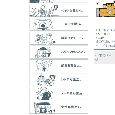
り...
米子市淀江町
50,500円
1LDK
淀江町佐陀のア
す。 イオンに
43...
前のペー
ジ