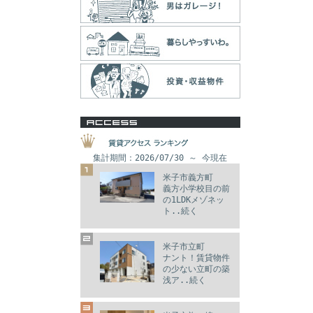
集計期間：2026/07/30 ～ 今現在
米子市義方町
義方小学校目の前
の1LDKメゾネッ
ト..続く
米子市立町
ナント！賃貸物件
の少ない立町の築
浅ア..続く