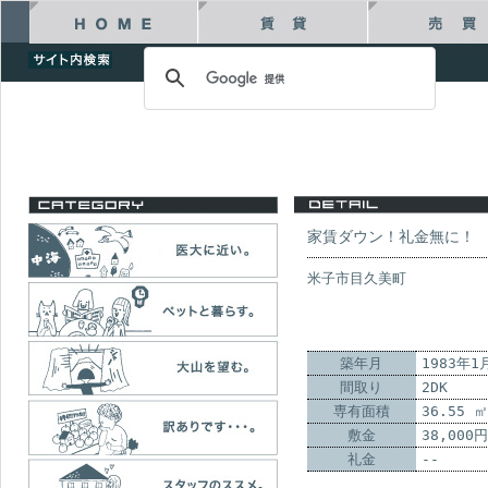
家賃ダウン！礼金無に！
米子市目久美町
築年月
1983年1
間取り
2DK
専有面積
36.55 
敷金
38,000円
礼金
--