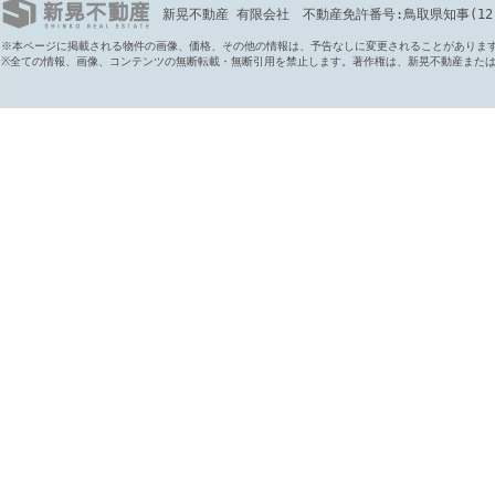
新晃不動産 有限会社 不動産免許番号:鳥取県知事(12)第6
※本ページに掲載される物件の画像、価格、その他の情報は、予告なしに変更されることがありま
※全ての情報、画像、コンテンツの無断転載・無断引用を禁止します。著作権は、新晃不動産また