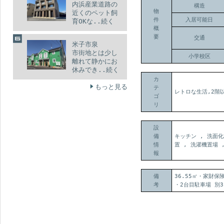
内浜産業道路の
構造
物
近くのペット飼
件
入居可能日
育OKな..続く
概
要
交通
米子市泉
市街地とは少し
小学校区
離れて静かにお
休みでき..続く
カ
もっと見る
テ
レトロな生活,2階
ゴ
リ
設
備
キッチン , 洗面化
情
置 , 洗濯機置場
報
備
36.55㎡・家財
考
・2台目駐車場 別3