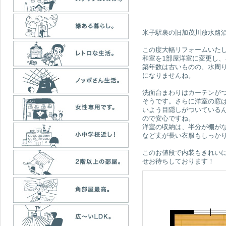
米子駅裏の旧加茂川放水路
この度大幅リフォームいた
和室を1部屋洋室に変更し
築年数は古いものの、水周
になりませんね。
洗面台まわりはカーテンが
そうです。さらに洋室の窓
いよう目隠しがついている
ので安心ですね。
洋室の収納は、半分が棚が
など丈が長い衣服もしっか
このお値段で内装もきれい
せお待ちしております！