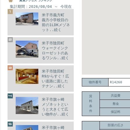
集計期間：2026/08/04 ～ 今現在
米子市義方町
義方小学校目の
前の1LDKメゾネ
ット..続く
米子市陰田町
ウォークインク
ローゼットのあ
るワンル..続く
米子市陰田町
R9からすぐ！広
い道路に面した
物件番号
R14260
テナン..続く
共益費
賃
米子市旗ヶ崎
料
敷金
メゾネットとい
条
うと大きくて広
件
保証料
い物件が..続く
部屋の広さ
米子市旗ヶ崎