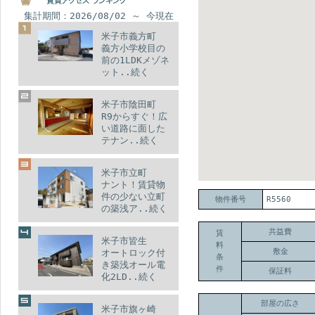
集計期間：2026/08/02 ～ 今現在
米子市義方町
義方小学校目の
前の1LDKメゾネ
ット..続く
米子市陰田町
R9からすぐ！広
い道路に面した
テナン..続く
米子市立町
ナント！賃貸物
件の少ない立町
物件番号
R5560
の築浅ア..続く
共益費
賃
米子市皆生
料
敷金
オートロック付
条
き築浅オール電
件
保証料
化2LD..続く
部屋の広さ
米子市旗ヶ崎