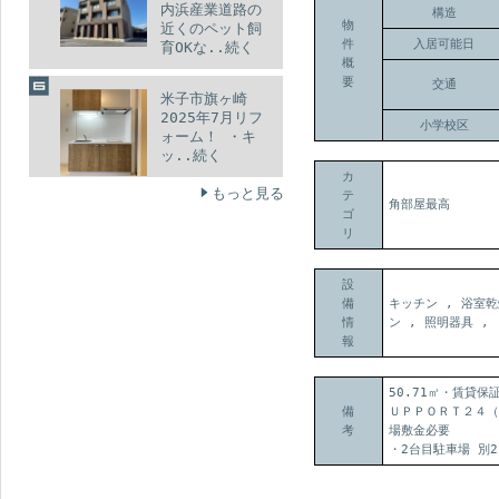
内浜産業道路の
構造
物
近くのペット飼
件
入居可能日
育OKな..続く
概
要
交通
米子市旗ヶ崎
2025年7月リフ
小学校区
ォーム！ ・キ
ッ..続く
カ
もっと見る
テ
角部屋最高
ゴ
リ
設
備
キッチン , 浴室乾
情
ン , 照明器具 
報
50.71㎡・賃貸
備
ＵＰＰＯＲＴ２４（
考
場敷金必要
・2台目駐車場 別2