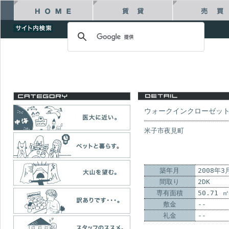
ウォークインクローゼッ
米子市夜見町
築年月
2008年3
間取り
2DK
専有面積
50.71 
敷金
--
礼金
--