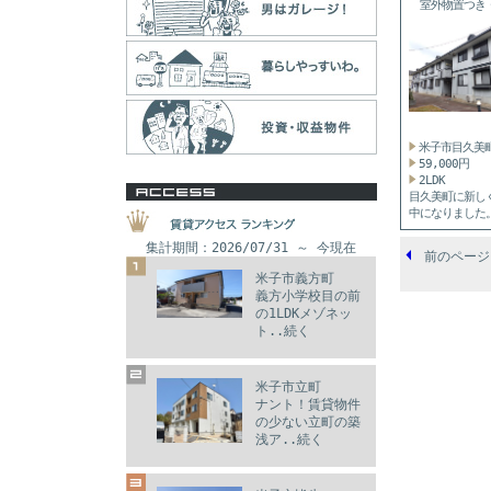
室外物置つき
タ...
米子市目久美
59,000円
2LDK
目久美町に新し
中になりました
て、新...
集計期間：2026/07/31 ～ 今現在
前のページ
米子市義方町
義方小学校目の前
の1LDKメゾネッ
ト..続く
米子市立町
ナント！賃貸物件
の少ない立町の築
浅ア..続く