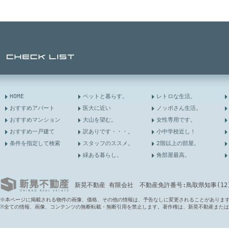
HOME
ペットと暮らす。
レトロな生活。
おすすめアパート
医大に近い
ノッポさん生活。
おすすめマンション
大山を望む。
女性専用です。
おすすめ一戸建て
訳ありです・・・。
小中学校近し！
条件を指定して検索
スタッフのススメ。
2階以上の部屋。
緑ある暮らし。
角部屋最高。
新晃不動産 有限会社 不動産免許番号:鳥取県知事(12)第6
※本ページに掲載される物件の画像、価格、その他の情報は、予告なしに変更されることがありま
※全ての情報、画像、コンテンツの無断転載・無断引用を禁止します。著作権は、新晃不動産また