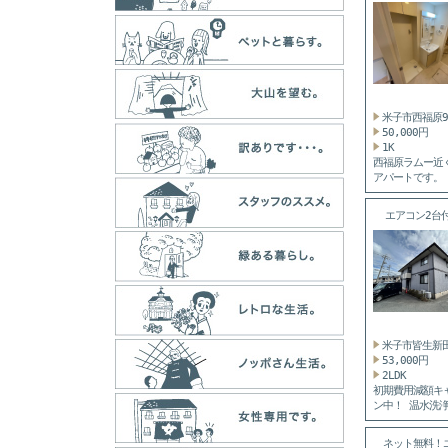
ス...
米子市西福原
50,000円
1K
西福原ラムー近
アパートです。
ーネッ...
エアコン2
敷...
米子市皆生新
53,000円
2LDK
初期費用減額キ
ン中！ 温水洗
座...
ネット無料！