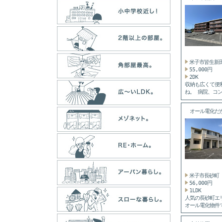
ン...
米子市皆生新
55,000円
2DK
収納も広くて便
ね。 病院、コ
近くにあ...
オール電化だ
光...
米子市長砂町
56,000円
1LDK
人気の長砂町エ
オール電化物件
徒歩圏...