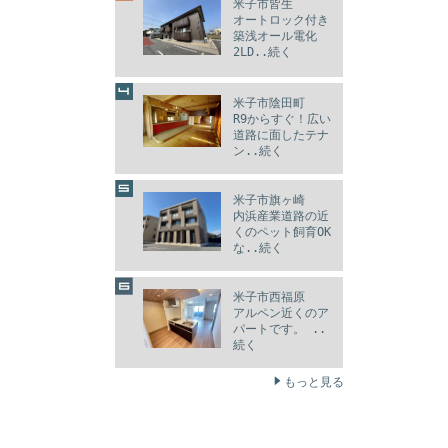
米子市皆生
オートロック付き
築浅オール電化
2LD..続く
米子市陰田町
R9からすぐ！広い
道路に面したテナ
ン..続く
米子市旗ヶ崎
内浜産業道路の近
くのペット飼育OK
な..続く
米子市西福原
アルペン近くのア
パートです。 ..
続く
もっと見る