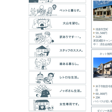
も...
境港市芝町
59,500円
2LDK
家賃減額キャン
中！ 済生会病
築浅...
ネット無料
米子市観音寺
目
60,000円
2DK
バイパスが近い
町の2DKアパー
...
ダイソー米原