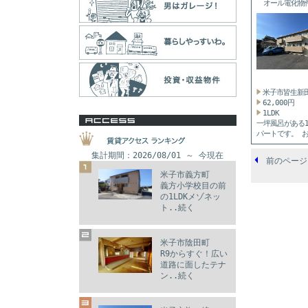
オール電化物
ン...
米子市皆生新
62,000円
1LDK
一坪風呂がある1
パートです。 
外も...
集計期間：2026/08/01 ～ 今現在
前のページ
米子市義方町
義方小学校目の前
の1LDKメゾネッ
ト..続く
米子市陰田町
R9からすぐ！広い
道路に面したテナ
ン..続く