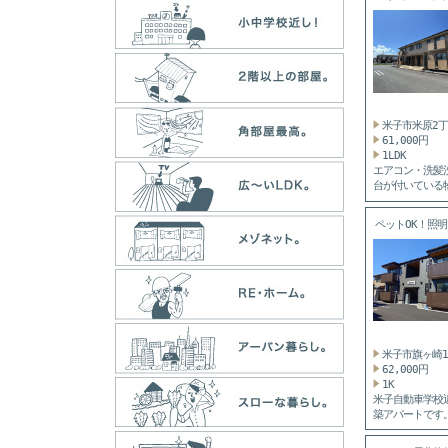
く ...
米子市米原2
61,000円
1LDK
エアコン・洗髪
台が付いている
す。 ...
ペットOK！照明
米子市旗ヶ崎
62,000円
1K
米子自動車学校
築アパートです
犬もし...