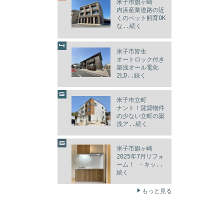
米子市旗ヶ崎
内浜産業道路の近
くのペット飼育OK
な..続く
米子市皆生
オートロック付き
築浅オール電化
2LD..続く
米子市立町
ナント！賃貸物件
の少ない立町の築
浅ア..続く
米子市旗ヶ崎
2025年7月リフォ
ーム！ ・キッ..
続く
もっと見る