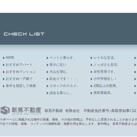
HOME
ペットと暮らす。
レトロな生活。
おすすめアパート
医大に近い
ノッポさん生活。
おすすめマンション
大山を望む。
女性専用です。
おすすめ一戸建て
訳ありです・・・。
小中学校近し！
条件を指定して検索
スタッフのススメ。
2階以上の部屋。
緑ある暮らし。
角部屋最高。
新晃不動産 有限会社 不動産免許番号:鳥取県知事(12)第6
※本ページに掲載される物件の画像、価格、その他の情報は、予告なしに変更されることがありま
※全ての情報、画像、コンテンツの無断転載・無断引用を禁止します。著作権は、新晃不動産また