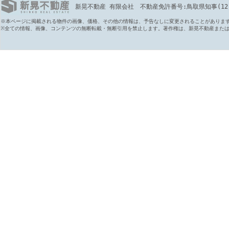
新晃不動産 有限会社 不動産免許番号:鳥取県知事(12)第6
※本ページに掲載される物件の画像、価格、その他の情報は、予告なしに変更されることがありま
※全ての情報、画像、コンテンツの無断転載・無断引用を禁止します。著作権は、新晃不動産また