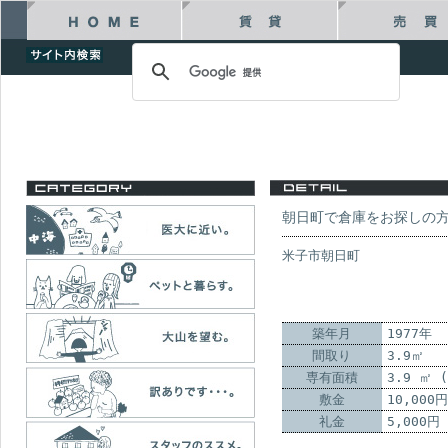
朝日町で倉庫をお探しの
米子市朝日町
築年月
1977年
間取り
3.9㎡
専有面積
3.9 ㎡ 
敷金
10,000円
礼金
5,000円