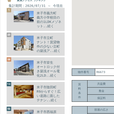
集計期間：2026/07/31 ～ 今現在
米子市義方町
義方小学校目の
前の1LDKメゾネ
ット..続く
米子市立町
ナント！賃貸物
件の少ない立町
の築浅ア..続く
米子市皆生
オートロック付
き築浅オール電
物件番号
R6673
化2LD..続く
共益費
賃
米子市陰田町
料
敷金
R9からすぐ！広
条
い道路に面した
件
保証料
テナン..続く
部屋の広さ
米子市西福原