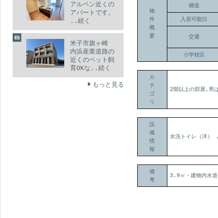
アルペン近くの
構造
物
アパートです。
件
入居可能日
..続く
概
要
交通
米子市旗ヶ崎
内浜産業道路の
小学校区
近くのペット飼
育OKな..続く
カ
もっと見る
テ
2階以上の部屋,男
ゴ
リ
設
備
水洗トイレ（洋）
情
報
備
3.9㎡・建物内水
考