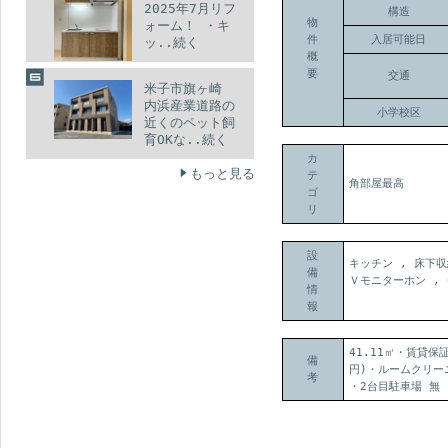
2025年7月リフ
構造
物
ォーム！ ・キ
件
入居可能日
ッ..続く
概
要
交通
米子市旗ヶ崎
内浜産業道路の
小学校区
近くのペット飼
育OKな..続く
カ
もっと見る
テ
角部屋最高
ゴ
リ
設
キッチン , 床下収
備
Ｖモニターホン , 
情
報
41.11㎡・賃貸
備
円)・ルームクリーニ
考
・2台目駐車場 無