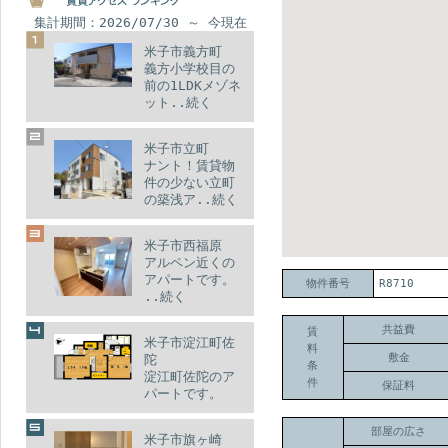
集計期間：2026/07/30 ～ 今現在
米子市義方町
義方小学校目の
前の1LDKメゾネ
ット..続く
米子市立町
ナント！賃貸物
件の少ない立町
の築浅ア..続く
米子市西福原
アルペン近くの
アパートです。
物件番号
R8710
..続く
共益費
賃
米子市淀江町佐
料
敷金
陀
条
淀江町佐陀のア
件
保証料
パートです。
イ..続く
部屋の広さ
米子市旗ヶ崎