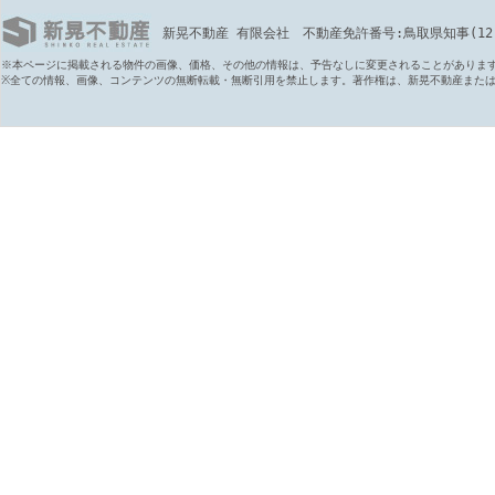
新晃不動産 有限会社 不動産免許番号:鳥取県知事(12)第6
※本ページに掲載される物件の画像、価格、その他の情報は、予告なしに変更されることがありま
※全ての情報、画像、コンテンツの無断転載・無断引用を禁止します。著作権は、新晃不動産また