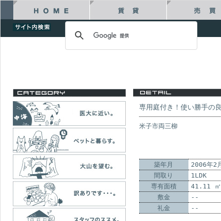
専用庭付き！使い勝手の
米子市両三柳
築年月
2006年2
間取り
1LDK
専有面積
41.11 
敷金
--
礼金
--