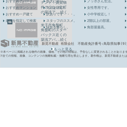
おすすめアパート
医大に近い
ノッポさん生活。
ナント！賃貸物
件の少ない立町
おすすめマンション
大山を望む。
女性専用です。
の築浅ア..続く
おすすめ一戸建て
訳ありです・・・。
小中学校近し！
条件を指定して検索
スタッフのススメ。
2階以上の部屋。
米子市角盤町
緑ある暮らし。
角部屋最高。
角盤町のスター
バックス近くの
築浅アパ..続く
新晃不動産 有限会社 不動産免許番号:鳥取県知事(9)第6
もっと見る
※本ページに掲載される物件の画像、価格、その他の情報は、予告なしに変更されることがありま
※全ての情報、画像、コンテンツの無断転載・無断引用を禁止します。著作権は、新晃不動産また