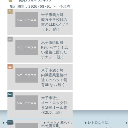
集計期間：2026/08/01 ～ 今現在
米子市義方町
義方小学校目の
前の1LDKメゾネ
ット..続く
米子市陰田町
R9からすぐ！広
い道路に面した
テナン..続く
米子市旗ヶ崎
内浜産業道路の
近くのペット飼
育OKな..続く
米子市皆生
オートロック付
き築浅オール電
化2LD..続く
HOME
ペットと暮らす。
レトロな生活。
米子市立町