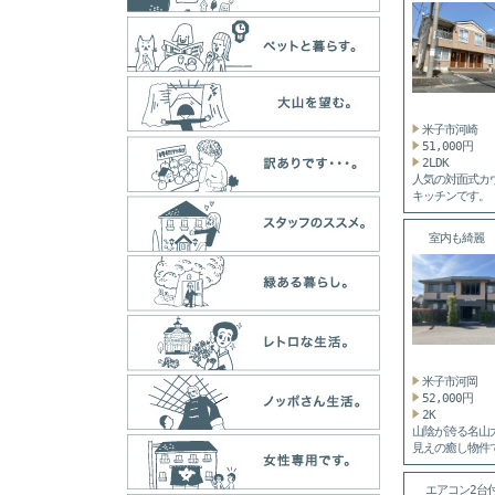
米子市河崎
51,000円
2LDK
人気の対面式カ
キッチンです。
目...
室内も綺麗 
ロ・...
米子市河岡
52,000円
2K
山陰が誇る名山
見えの癒し物件
お...
エアコン2台