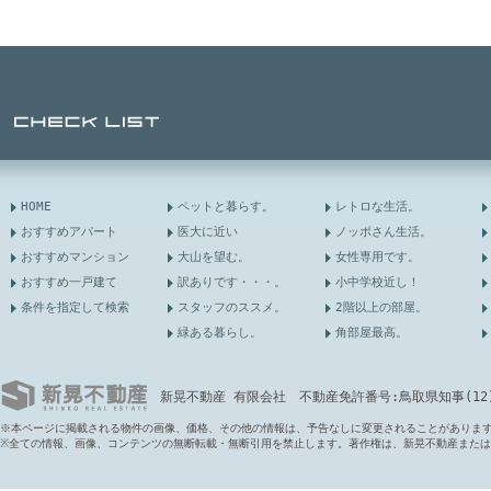
HOME
ペットと暮らす。
レトロな生活。
おすすめアパート
医大に近い
ノッポさん生活。
おすすめマンション
大山を望む。
女性専用です。
おすすめ一戸建て
訳ありです・・・。
小中学校近し！
条件を指定して検索
スタッフのススメ。
2階以上の部屋。
緑ある暮らし。
角部屋最高。
新晃不動産 有限会社 不動産免許番号:鳥取県知事(12)第6
※本ページに掲載される物件の画像、価格、その他の情報は、予告なしに変更されることがありま
※全ての情報、画像、コンテンツの無断転載・無断引用を禁止します。著作権は、新晃不動産また