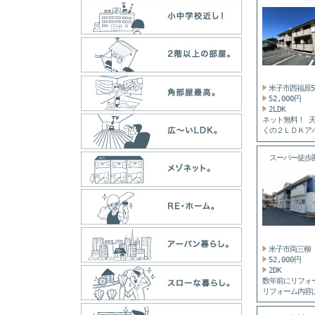
イ...
米子市西福原
52,000円
2LDK
ネット無料！ 
くの２ＬＤＫア
す...
スーパー徒
お...
米子市両三柳
52,000円
2DK
数年前にリフォ
リフォーム内容
なり...