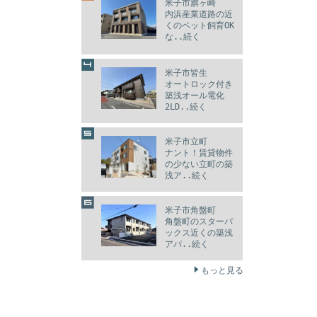
米子市旗ヶ崎
内浜産業道路の近
くのペット飼育OK
な..続く
米子市皆生
オートロック付き
築浅オール電化
2LD..続く
米子市立町
ナント！賃貸物件
の少ない立町の築
浅ア..続く
米子市角盤町
角盤町のスターバ
ックス近くの築浅
アパ..続く
もっと見る