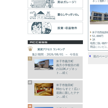
ネット無料！
ム...
米子市西福原
52,000円
1R
地震に強い物件
周辺にコンビニ
グスト...
集計期間：2026/08/01 ～ 今現在
前のページ
米子市義方町
義方小学校目の前
の1LDKメゾネッ
ト..続く
米子市陰田町
R9からすぐ！広い
道路に面したテナ
ン..続く