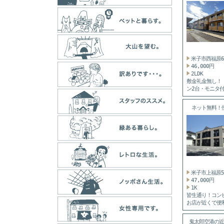
米子市西福原
46,000円
2LDK
敷金礼金無し！
ン2台・モニタ
タ...
ネット無料！
い...
米子市上福原
47,000円
1K
皆生通り！コン
お店が近くで便
よ。 ...
鬼太郎空港の近