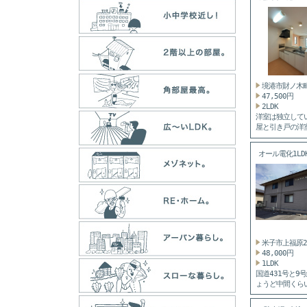
境港市財ノ木
47,500円
2LDK
洋室は独立して
屋と引き戸の洋
タイプ。...
オール電化1LDK
米子市上福原
48,000円
1LDK
国道431号と9
ょうど中間くら
にある...