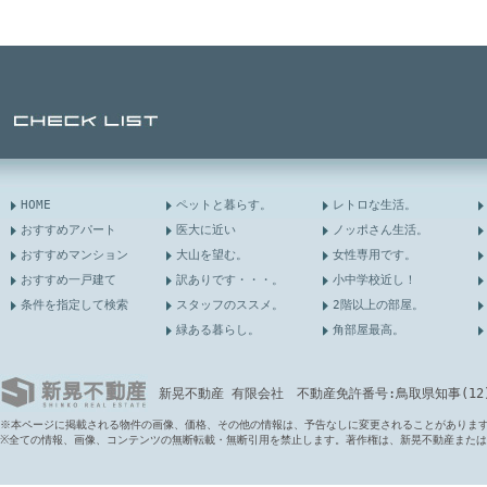
HOME
ペットと暮らす。
レトロな生活。
おすすめアパート
医大に近い
ノッポさん生活。
おすすめマンション
大山を望む。
女性専用です。
おすすめ一戸建て
訳ありです・・・。
小中学校近し！
条件を指定して検索
スタッフのススメ。
2階以上の部屋。
緑ある暮らし。
角部屋最高。
新晃不動産 有限会社 不動産免許番号:鳥取県知事(12)第6
※本ページに掲載される物件の画像、価格、その他の情報は、予告なしに変更されることがありま
※全ての情報、画像、コンテンツの無断転載・無断引用を禁止します。著作権は、新晃不動産また