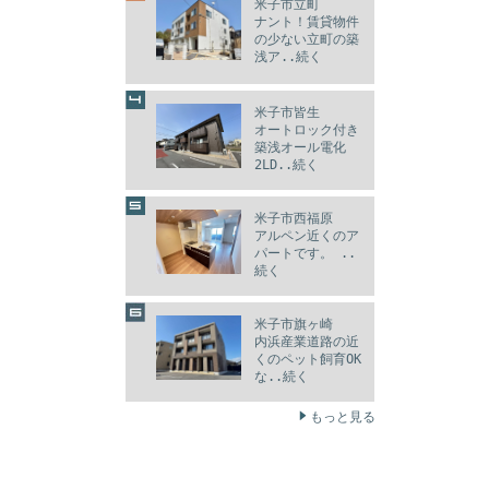
米子市立町
ナント！賃貸物件
の少ない立町の築
浅ア..続く
米子市皆生
オートロック付き
築浅オール電化
2LD..続く
米子市西福原
アルペン近くのア
パートです。 ..
続く
米子市旗ヶ崎
内浜産業道路の近
くのペット飼育OK
な..続く
もっと見る