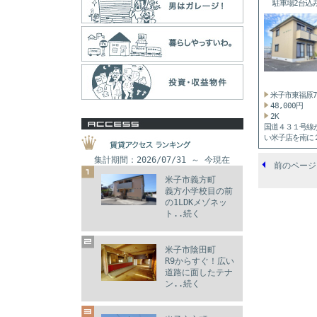
駐車場2台込
の...
米子市東福原
48,000円
2K
国道４３１号線
い米子店を南に
の住宅地...
集計期間：2026/07/31 ～ 今現在
前のページ
米子市義方町
義方小学校目の前
の1LDKメゾネッ
ト..続く
米子市陰田町
R9からすぐ！広い
道路に面したテナ
ン..続く